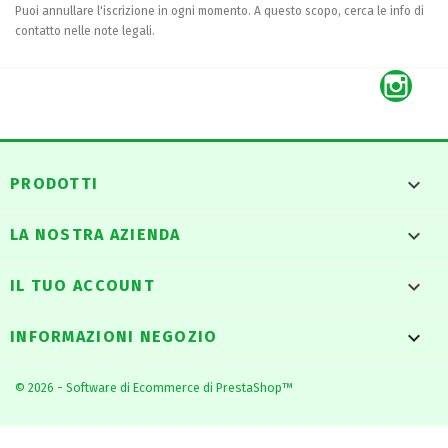
Puoi annullare l'iscrizione in ogni momento. A questo scopo, cerca le info di
contatto nelle note legali.
Inst

PRODOTTI

LA NOSTRA AZIENDA

IL TUO ACCOUNT
keyboard_arrow_down
INFORMAZIONI NEGOZIO
© 2026 - Software di Ecommerce di PrestaShop™