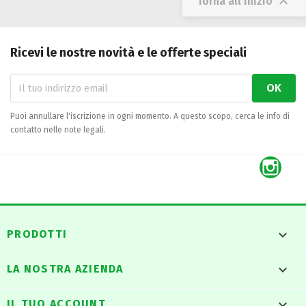

Torna all'inizio
Ricevi le nostre novità e le offerte speciali
Puoi annullare l'iscrizione in ogni momento. A questo scopo, cerca le info di
contatto nelle note legali.
Inst

PRODOTTI

LA NOSTRA AZIENDA

IL TUO ACCOUNT