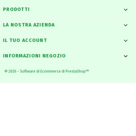

PRODOTTI

LA NOSTRA AZIENDA

IL TUO ACCOUNT
keyboard_arrow_down
INFORMAZIONI NEGOZIO
© 2026 - Software di Ecommerce di PrestaShop™