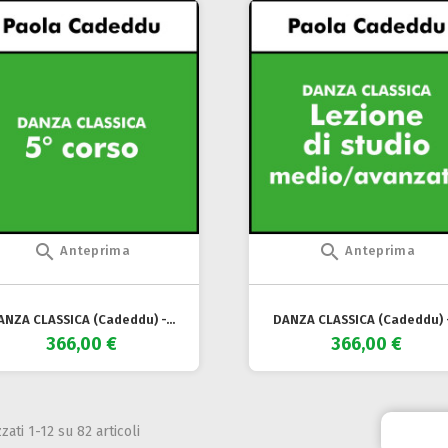


Anteprima
Anteprima
ANZA CLASSICA (Cadeddu) -...
DANZA CLASSICA (Cadeddu) -.
366,00 €
366,00 €
zzati 1-12 su 82 articoli