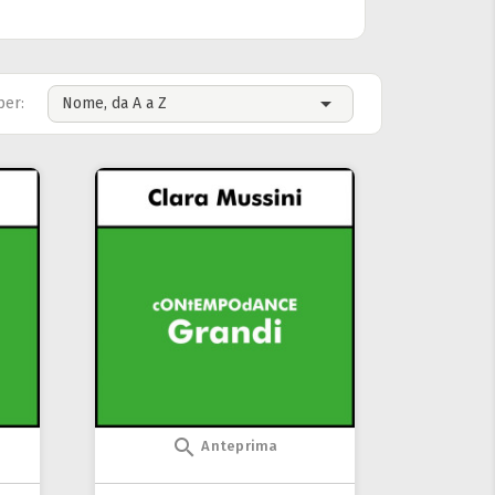

per:
Nome, da A a Z

Anteprima