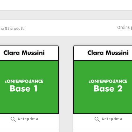
Ordina 
no 82 prodotti.


Anteprima
Anteprima