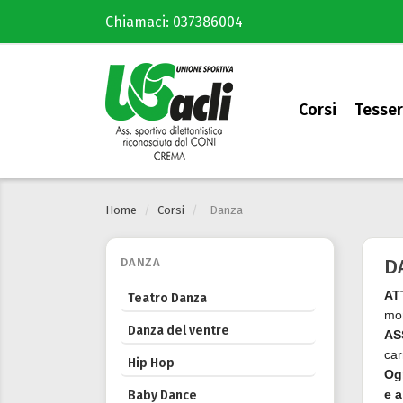
Chiamaci:
037386004
Corsi
Tesser
Home
Corsi
Danza
D
DANZA
AT
Teatro Danza
mom
Danza del ventre
AS
car
Hip Hop
Ogn
e a
Baby Dance