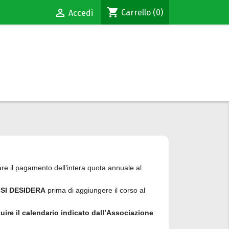
shopping_cart

Carrello
(0)
Accedi
re il pagamento dell’intera quota annuale al
 SI DESIDERA
prima di aggiungere il corso al
uire il calendario indicato dall’Associazione