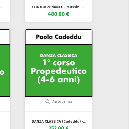
..
CONtEMPOdANCE - Mussini -...
480,00 €

Anteprima
DANZA CLASSICA (Cadeddu) -...
252,00 €