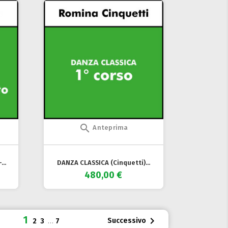

Anteprima
..
DANZA CLASSICA (Cinquetti)...
480,00 €
1

Successivo
2
3
…
7