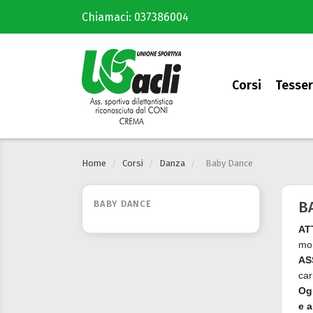
Chiamaci:
037386004
Corsi
Tesser
Home
Corsi
Danza
Baby Dance
B
BABY DANCE
AT
mom
AS
car
Ogn
e a