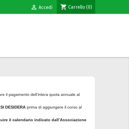
shopping_cart

Carrello
(0)
Accedi
re il pagamento dell’intera quota annuale al
 SI DESIDERA
prima di aggiungere il corso al
uire il calendario indicato dall’Associazione